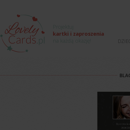
Projektuj
kartki i zaproszenia
na każdą okazję!
DZIE
BLA