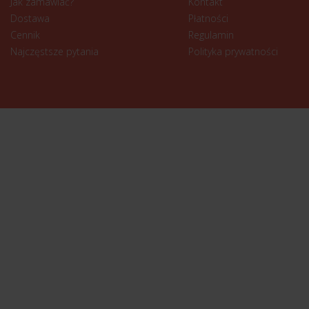
Jak zamawiać?
Kontakt
Dostawa
Płatności
Cennik
Regulamin
Najczęstsze pytania
Polityka prywatności