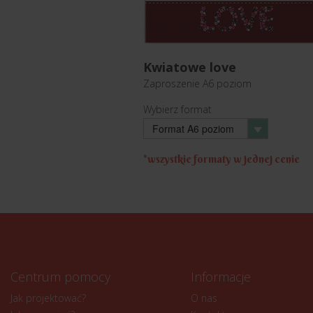
Kwiatowe love
Zaproszenie
A6 poziom
Wybierz format
Format A6 poziom
*wszystkie formaty w jednej cenie
Centrum pomocy
Informacje
Jak projektować?
O nas