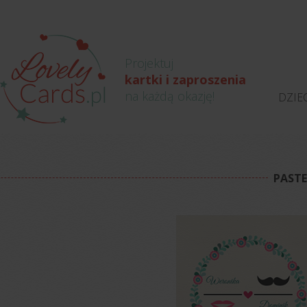
Projektuj
kartki i zaproszenia
na każdą okazję!
DZIE
PAST